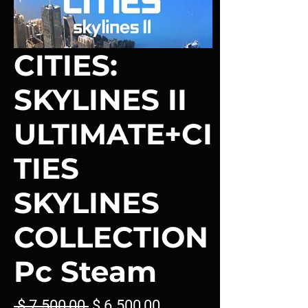
CITIES:
SKYLINES II
ULTIMATE+CI
TIES
SKYLINES
COLLECTION
Pc Steam
Precio
Precio
 $ 7.500,00 
$ 6.500,00