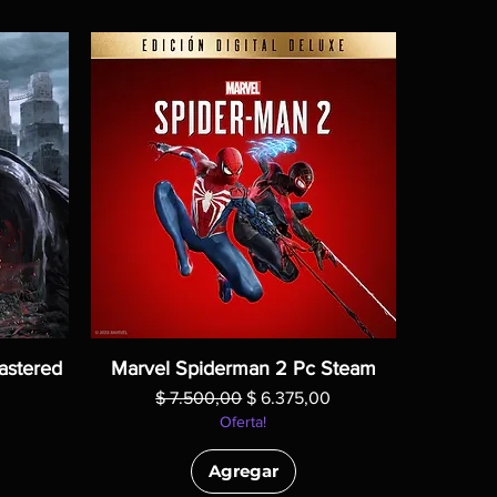
astered
Marvel Spiderman 2 Pc Steam
Precio
Precio de oferta
$ 7.500,00
$ 6.375,00
Oferta!
Agregar