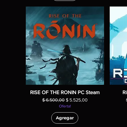
RISE OF THE RONIN PC Steam
Ri
Precio
Precio de oferta
$ 6.500,00
$ 5.525,00
Oferta!
Agregar