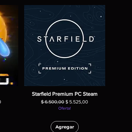
Starfield Premium PC Steam
oferta
Precio
Precio de oferta
0
$ 6.500,00
$ 5.525,00
Oferta!
Agregar