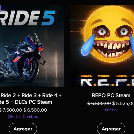
 Ride 2 + Ride 3 + Ride 4 +
REPO PC Steam
de 5 + DLCs PC Steam
Precio
Precio de 
$ 6.500,00
$ 5.525,0
Precio
Precio de oferta
$ 7.500,00
$ 6.500,00
Oferta!
Ofertas Combos
Agregar
Agregar