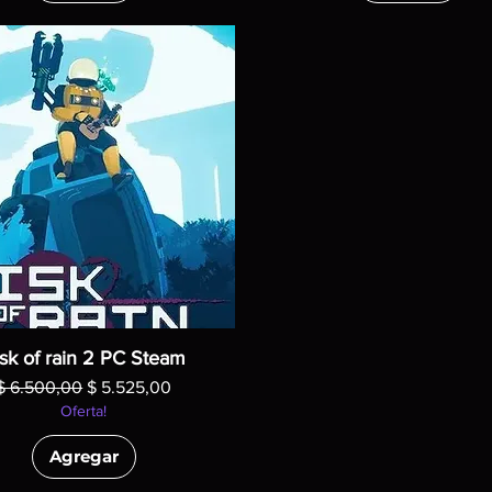
sk of rain 2 PC Steam
Precio
Precio de oferta
$ 6.500,00
$ 5.525,00
Oferta!
Agregar