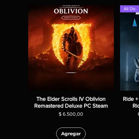
All Dlc
The Elder Scrolls IV Oblivion
Ride +
Remastered Deluxe PC Steam
Ri
Precio
$ 6.500,00
Agregar