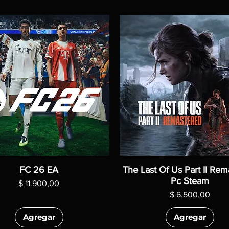
FC 26 EA
The Last Of Us Part II Rem
Pc Steam
Precio
$ 11.900,00
Precio
$ 6.500,00
Agregar
Agregar