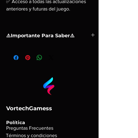
✅ Acceso a todas las actualizaciones
anteriores y futuras del juego.
⚠️Importante Para Saber⚠️
❗ Una activación en una PC.
❗ No puede activarse el préstamo familiar. Se
juega mediante la cuenta que enviamos, no
puede compartirse el juego con la cuenta
principal.
❗ Tu estas comprando una cuenta con el
juego
❗ Después de la compra, se te dara el correo y
la contraseña de la cuenta de steam, despues
VortechGamess
de la instalación lo que recomendamos es que
juegues siempre con la cuenta en modo
Política
desconectado.
Preguntas Frecuentes
❗ Antes de realizar la compra revisa que el
Términos y condiciones
juego corra correctamente en tu pc.