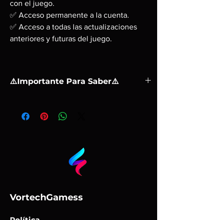
con el juego.
✅ Acceso permanente a la cuenta.
✅ Acceso a todas las actualizaciones
anteriores y futuras del juego.
⚠️Importante Para Saber⚠️
❗ Una activación en una PC.
❗ No puede activarse el préstamo familiar. Se
juega mediante la cuenta que enviamos, no
puede compartirse el juego con la cuenta
principal.
❗ Tu estas comprando una cuenta con el
juego
❗ Después de la compra, se te dara el correo y
la contraseña de la cuenta de steam, despues
VortechGamess
de la instalación lo que recomendamos es que
juegues siempre con la cuenta en modo
Política