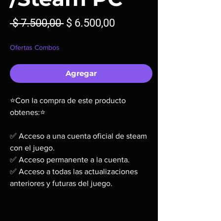
Precio
Precio
 $ 7.500,00 
$ 6.500,00
de
Ofertas Combos
oferta
Agregar
⭐Con la compra de este producto
obtenes:⭐
✅ Acceso a una cuenta oficial de steam
con el juego.
✅ Acceso permanente a la cuenta.
✅ Acceso a todas las actualizaciones
anteriores y futuras del juego.