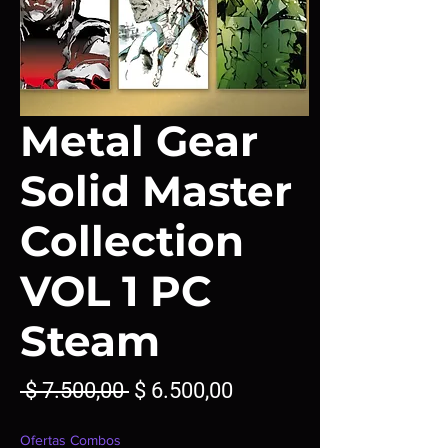
Metal Gear
Solid Master
Collection
VOL 1 PC
Steam
Precio
Precio
 $ 7.500,00 
$ 6.500,00
de
Ofertas Combos