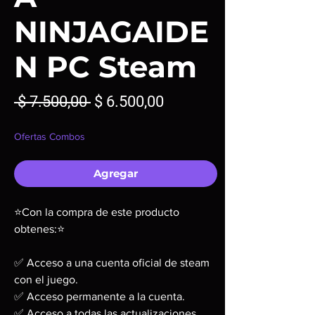
NINJAGAIDE
N PC Steam
Precio
Precio
 $ 7.500,00 
$ 6.500,00
de
Ofertas Combos
oferta
Agregar
⭐Con la compra de este producto
obtenes:⭐
✅ Acceso a una cuenta oficial de steam
con el juego.
✅ Acceso permanente a la cuenta.
✅ Acceso a todas las actualizaciones