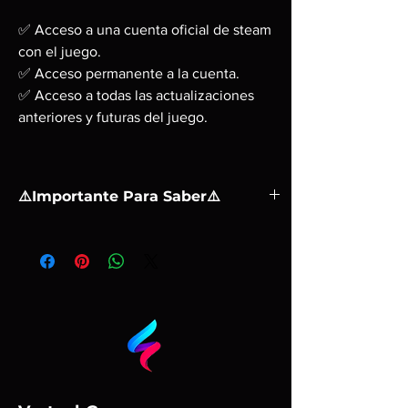
✅ Acceso a una cuenta oficial de steam
con el juego.
✅ Acceso permanente a la cuenta.
✅ Acceso a todas las actualizaciones
anteriores y futuras del juego.
⚠️Importante Para Saber⚠️
❗ Una activación en una PC.
❗ No puede activarse el préstamo familiar. Se
juega mediante la cuenta que enviamos, no
puede compartirse el juego con la cuenta
principal.
❗ Tu estas comprando una cuenta con el
juego
❗ Después de la compra, se te dara el correo y
la contraseña de la cuenta de steam, despues