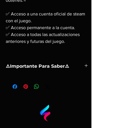
obtenes:⭐
✅ Acceso a una cuenta oficial de steam
con el juego.
✅ Acceso permanente a la cuenta.
✅ Acceso a todas las actualizaciones
anteriores y futuras del juego.
⚠️Importante Para Saber⚠️
❗ Una activación en una PC.
❗ No puede activarse el préstamo familiar. Se
juega mediante la cuenta que enviamos, no
puede compartirse el juego con la cuenta
principal.
❗ Tu estas comprando una cuenta con el
juego
❗ Después de la compra, se te dara el correo y