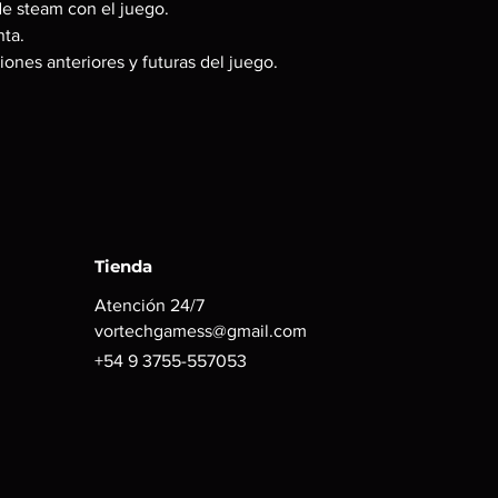
de steam con el juego.
contraseña de la cue
ta.
instalación lo que 
iones anteriores y futuras del juego.
siempre con la cuen
❗ Antes de realizar l
correctamente en tu 
❗ No se puede cambiar
cuenta. (Recibirás a
steam).
Tienda
Atención 24/7
vortechgamess@gmail.com
+54 9 3755-557053