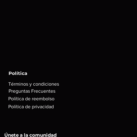
nta de steam, despues de la
recomendamos es que juegues
ta en modo desconectado.
a compra revisa que el juego corra
pc.
 el mail ni la contraseña de la
cceso permanente a la cuenta de
Política
Términos y condiciones
Preguntas Frecuentes
Política de reembolso
Política de privacidad
Únete a la comunidad