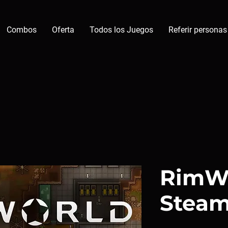
Combos
Oferta
Todos los Juegos
Referir personas
RimW
Stea