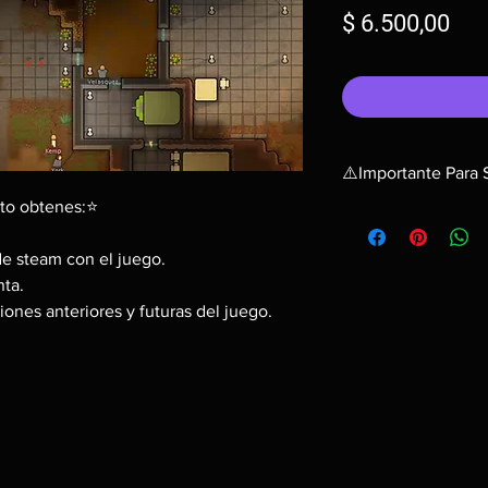
Pre
$ 6.500,00
⚠️Importante Para 
to obtenes:⭐
❗ Una activación en u
de steam con el juego.
❗ No puede activarse 
mediante la cuenta q
ta.
el juego con la cuenta
iones anteriores y futuras del juego.
❗ Tu estas comprando
❗ Después de la compr
contraseña de la cue
instalación lo que 
siempre con la cuen
❗ Antes de realizar l
correctamente en tu 