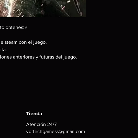
❗ No se puede cambiar
cuenta. (Recibirás a
steam).
to obtenes:⭐
de steam con el juego.
ta.
iones anteriores y futuras del juego.
Tienda
Atención 24/7
vortechgamess@gmail.com