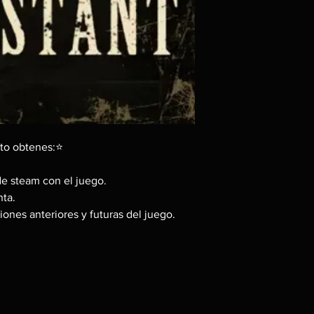
siempre con la cuen
❗ Antes de realizar l
correctamente en tu 
❗ No se puede cambiar
cuenta. (Recibirás a
steam).
to obtenes:⭐
de steam con el juego.
ta.
iones anteriores y futuras del juego.